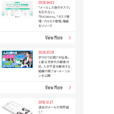
2026.04.02
「メールした後のタスク」
を忘れない。
『Re:lation』、「タスク管
理・プロセス管理」機能
をリリース
View More
2026.07.28
【PIVOT出演】「AI社員」
と創る次世代の顧客対
応、人手不足を解消する
組織の新フォーメーショ
ンを公開
View More
2016.12.27
過去のメールが突然届
く？