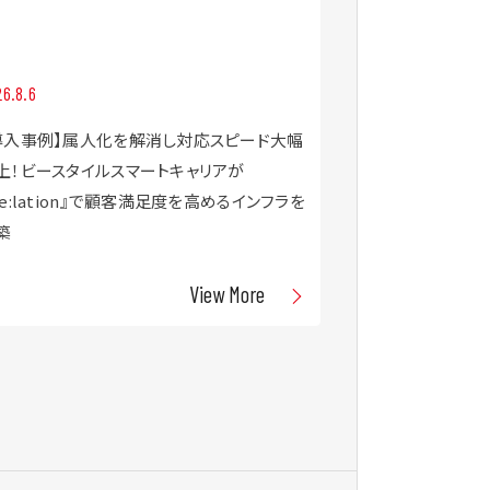
2026.7.30
6.8.6
【8/21・9/4開
導入事例】属人化を解消し対応スピード大幅
ぶ！D2Cブラン
上！ビースタイルスマートキャリアが
対応戦略セミナ
Re:lation』で顧客満足度を高めるインフラを
築
View More