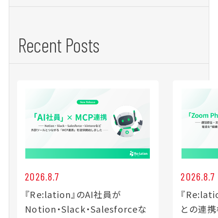
Recent Posts
2026.8.7
2026.8.7
『Re:lation』のAI社員が
『Re:lat
Notion・Slack・Salesforceな
との連携