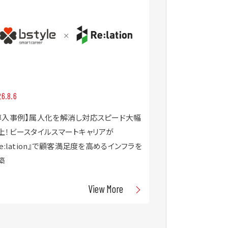
2026.7.30
6.8.6
【8/21・9/4開
導入事例】属人化を解消し対応スピード大幅
ぶ！D2Cブラン
上！ビースタイルスマートキャリアが
対応戦略セミナ
Re:lation』で顧客満足度を高めるインフラを
築
View More