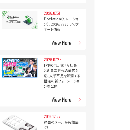
2026.07.31
「Re:lation（リレーショ
ン）」2026/7/30 アップ
デート情報
View More
2026.07.28
【PIVOT出演】「AI社員」
と創る次世代の顧客対
応、人手不足を解消する
組織の新フォーメーショ
ンを公開
View More
2016.12.27
過去のメールが突然届
く？