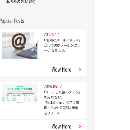
私たちの想い
(26)
Popular Posts
2016.07.14
「無効なメールアドレス」
として送信メールがエラ
ーになるお話
View More
2026.04.02
「メールした後のタスク」
を忘れない。
『Re:lation』、「タスク管
理・プロセス管理」機能
をリリース
View More