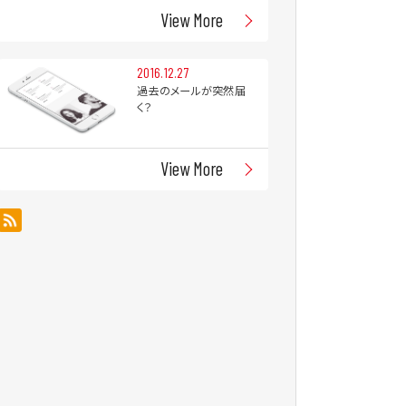
View More
2016.12.27
過去のメールが突然届
く？
View More