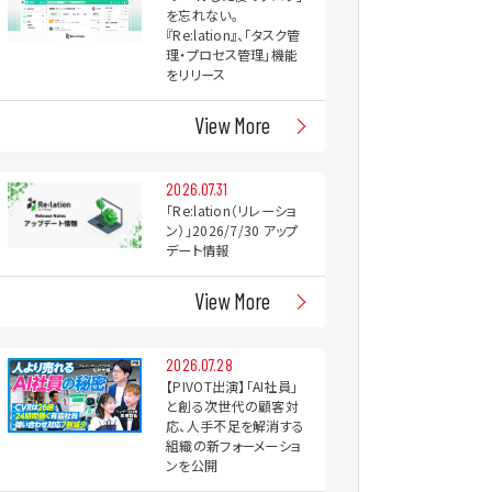
を忘れない。
『Re:lation』、「タスク管
理・プロセス管理」機能
をリリース
View More
2026.07.31
「Re:lation（リレーショ
ン）」2026/7/30 アップ
デート情報
View More
2026.07.28
【PIVOT出演】「AI社員」
と創る次世代の顧客対
応、人手不足を解消する
組織の新フォーメーショ
ンを公開