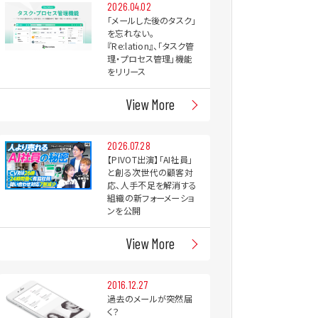
2026.04.02
「メールした後のタスク」
を忘れない。
『Re:lation』、「タスク管
理・プロセス管理」機能
をリリース
View More
2026.07.28
【PIVOT出演】「AI社員」
と創る次世代の顧客対
応、人手不足を解消する
組織の新フォーメーショ
ンを公開
View More
2016.12.27
過去のメールが突然届
く？