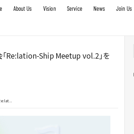
e
About Us
Vision
Service
News
Join Us
ation-Ship Meetup vol.2」を
at...