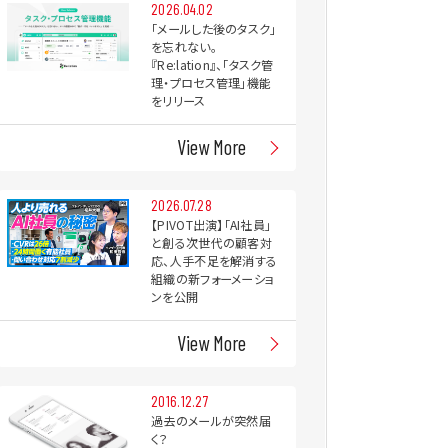
2026.04.02
「メールした後のタスク」
を忘れない。
『Re:lation』、「タスク管
理・プロセス管理」機能
をリリース
View More
2026.07.28
【PIVOT出演】「AI社員」
と創る次世代の顧客対
応、人手不足を解消する
組織の新フォーメーショ
ンを公開
View More
2016.12.27
過去のメールが突然届
く？