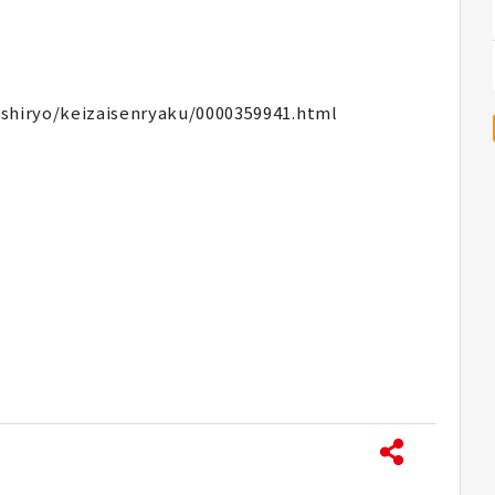
oshiryo/keizaisenryaku/0000359941.html