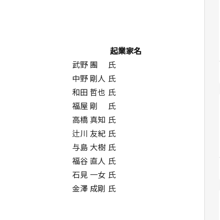
起業家名
武野 團 氏
中野 剛人 氏
和田 哲也 氏
福屋 剛 氏
高橋 真知 氏
辻川 友紀 氏
与島 大樹 氏
福谷 直人 氏
石見 一女 氏
金澤 成剛 氏