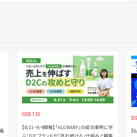
2026.7.30
202
【8/21・9/4開催】「ALOBABY」の成功事例に学
幅
【
ぶ！D2Cブランドが「売れ続ける」仕組みと顧客