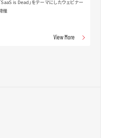
「SaaS is Dead」をテーマにしたウェビナー
対応、人手不足
開催
ーションを公開
View More