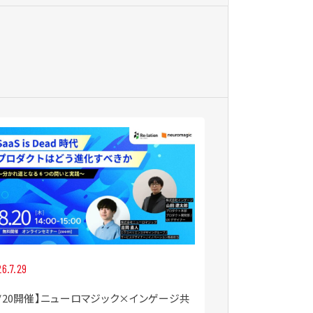
6.7.29
2026.7.28
8/20開催】ニューロマジック×インゲージ共
【PIVOT出演】