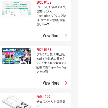
2026.04.02
「メールした後のタスク」
を忘れない。
『Re:lation』、「タスク管
理・プロセス管理」機能
をリリース
View More
2026.07.28
【PIVOT出演】「AI社員」
と創る次世代の顧客対
応、人手不足を解消する
組織の新フォーメーショ
ンを公開
View More
2016.12.27
過去のメールが突然届
く？