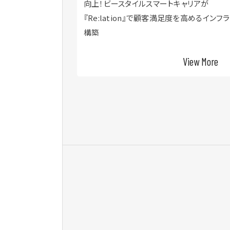
画全5本を公開！
向上！ビースタイルスマートキャリアが
『Re:lation』で顧客満足度を高めるインフ
構築
View More
View More