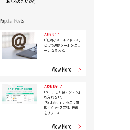
私たちの想い
(26)
Popular Posts
2016.07.14
「無効なメールアドレス」
として送信メールがエラ
ーになるお話
View More
2026.04.02
「メールした後のタスク」
を忘れない。
『Re:lation』、「タスク管
理・プロセス管理」機能
をリリース
View More