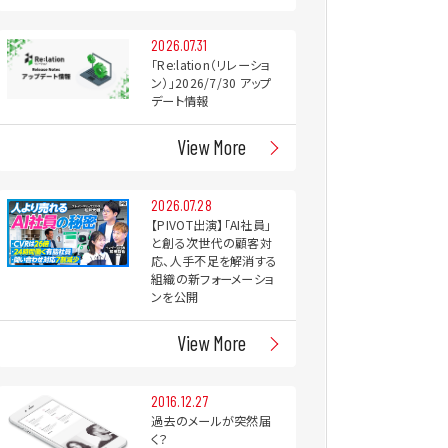
2026.07.31
「Re:lation（リレーショ
ン）」2026/7/30 アップ
デート情報
View More
2026.07.28
【PIVOT出演】「AI社員」
と創る次世代の顧客対
応、人手不足を解消する
組織の新フォーメーショ
ンを公開
View More
2016.12.27
過去のメールが突然届
く？