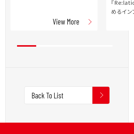
『Re:l
めるイン
View More
Back To List