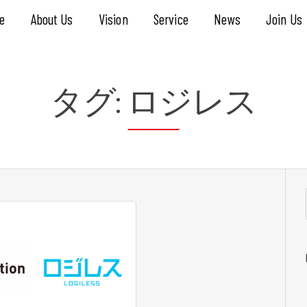
e
About Us
Vision
Service
News
Join Us
タグ:
ロジレス