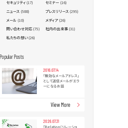
セキュリティ
(17)
セミナー
(16)
ニュース
(588)
プレスリリース
(295)
メール
(10)
メディア
(26)
問い合わせ対応
(75)
社内の出来事
(31)
私たちの想い
(26)
Popular Posts
2016.07.14
「無効なメールアドレス」
として送信メールがエラ
ーになるお話
View More
2026.07.31
「Re:lation（リレーショ