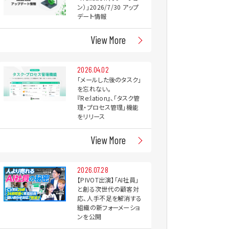
ン）」2026/7/30 アップ
デート情報
View More
2026.04.02
「メールした後のタスク」
を忘れない。
『Re:lation』、「タスク管
理・プロセス管理」機能
をリリース
View More
2026.07.28
【PIVOT出演】「AI社員」
と創る次世代の顧客対
応、人手不足を解消する
組織の新フォーメーショ
ンを公開