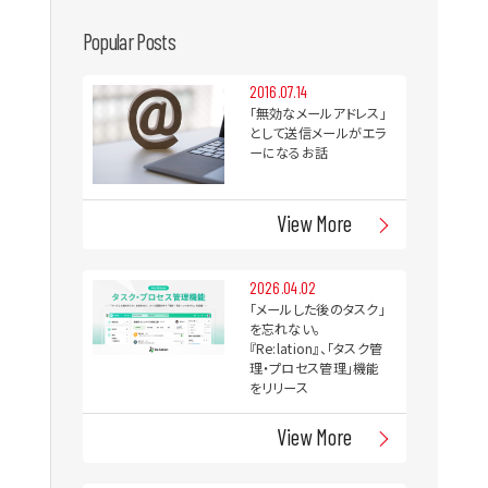
Popular Posts
2016.07.14
「無効なメールアドレス」
として送信メールがエラ
ーになるお話
View More
2026.04.02
「メールした後のタスク」
を忘れない。
『Re:lation』、「タスク管
理・プロセス管理」機能
をリリース
View More