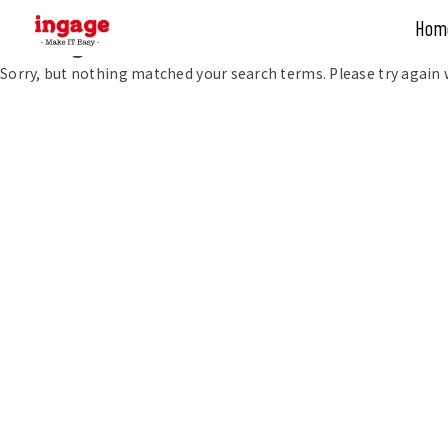
Hom
Skip
Nothing Found
to
Sorry, but nothing matched your search terms. Please try again
content