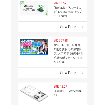
2026.07.31
「Re:lation（リレーショ
ン）」2026/7/30 アップ
デート情報
View More
2026.07.28
【PIVOT出演】「AI社員」
と創る次世代の顧客対
応、人手不足を解消する
組織の新フォーメーショ
ンを公開
View More
2016.12.27
過去のメールが突然届
く？